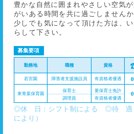
豊かな自然に囲まれやさしい空気が
がいある時間を共に過ごしませんか
少しでも気になって頂けた方は、い
らして下さい。
募集要項
勤務地
職種
資格
0
若宮園
障害者支援施設員
有資格者優遇
保育士
要保育士免許
0
東青葉保育園
調理員
有資格者優遇
◎休 日：シフト制による ◎待 遇
により）