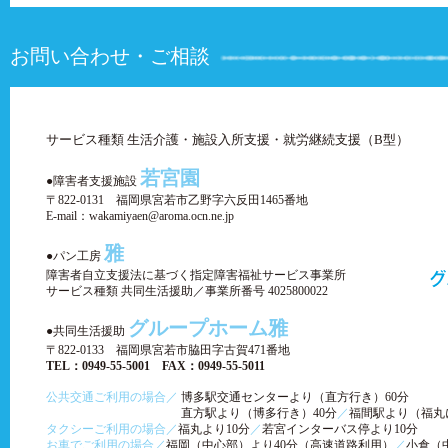
お問い合わせ・ご相談
サービス種類 生活介護・施設入所支援・就労継続支援（B型）
若宮園
●障害者支援施設
〒822-0131 福岡県宮若市乙野字六反田1465番地
E-mail：wakamiyaen@aroma.ocn.ne.jp
雅
●パン工房
障害者自立支援法に基づく指定障害福祉サービス事業所
サービス種類 共同生活援助／事業所番号 4025800022
グループホーム雅
●共同生活援助
〒822-0133 福岡県宮若市脇田字古賀471番地
TEL：0949-55-5001 FAX：0949-55-5011
公共交通ご利用の場合／
博多駅交通センターより（直方行き）60分
直方駅より（博多行き）40分
／
福間駅より（福丸
タクシーご利用の場合／
福丸より10分
／
若宮インターバス停より10分
お車でご利用の場合／
福岡（中心部）より40分（高速道路利用）
／
小倉（